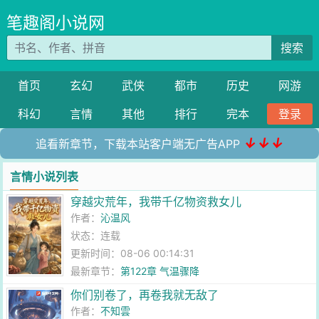
笔趣阁小说网
搜索
首页
玄幻
武侠
都市
历史
网游
科幻
言情
其他
排行
完本
登录
↓↓↓
追看新章节，下载本站客户端无广告APP
言情小说列表
穿越灾荒年，我带千亿物资救女儿
作者：
沁温风
状态：连载
更新时间：08-06 00:14:31
最新章节：
第122章 气温骤降
你们别卷了，再卷我就无敌了
作者：
不知雲