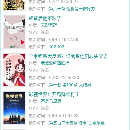
更新时间：07-11 23:33:07
最新章节：
第六十章 他将是一把好刀
领证后他不装了
作者：
无影有踪
状态：连载
更新时间：08-01 16:17:36
最新章节：
102 102
全家都系大反派？但窝系他们心头宝诶
作者：
老鼠爱吃西红柿
状态：连载
更新时间：07-05 12:50:30
最新章节：
第一卷 第100章 大结局
影视世界：开局降维打击
作者：
不是马里奥
状态：连载
更新时间：08-05 11:37:28
最新章节：
第五百二十五章 卷末-曲永泉篇