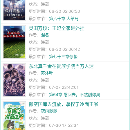
状态：连载
更新时间：06-30 02:06:50
最新章节：
第六十章 大结局
灵田万顷：王妃全家是外挂
作者：
涅名
状态：连载
更新时间：06-30 02:06:42
最新章节：
第七十三章惊蛰
东北真千金在贵族学院当万人迷
作者：
苏沐叶
状态：连载
更新时间：07-07 23:42:01
最新章节：
第64章 憋回去，不然削你奥
搬空国库去流放，拿捏了冷面王爷
作者：
夜雨緲緲
状态：连载
更新时间：07-30 17:52:34