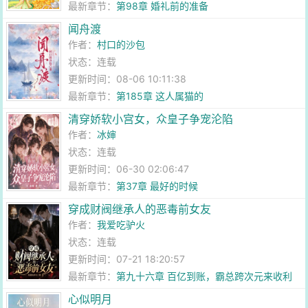
最新章节：
第98章 婚礼前的准备
闻舟渡
作者：
村口的沙包
状态：连载
更新时间：08-06 10:11:38
最新章节：
第185章 这人属猫的
清穿娇软小宫女，众皇子争宠沦陷
作者：
冰婶
状态：连载
更新时间：06-30 02:06:47
最新章节：
第37章 最好的时候
穿成财阀继承人的恶毒前女友
作者：
我爱吃驴火
状态：连载
更新时间：07-21 18:20:57
最新章节：
第九十六章 百亿到账，霸总跨次元来收利
息了
心似明月