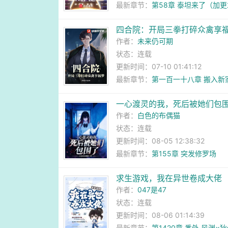
最新章节：
第58章 泰坦来了（加
四合院：开局三拳打碎众禽享
作者：
未来仍可期
状态：连载
更新时间：07-10 01:41:12
最新章节：
第一百一十八章 搬入新
一心渡灵的我，死后被她们包
作者：
白色的布偶猫
状态：连载
更新时间：08-05 12:38:32
最新章节：
第155章 突发修罗场
求生游戏，我在异世卷成大佬
作者：
047是47
状态：连载
更新时间：08-06 01:14:39
最新章节：
第1420章 番外 风渊×