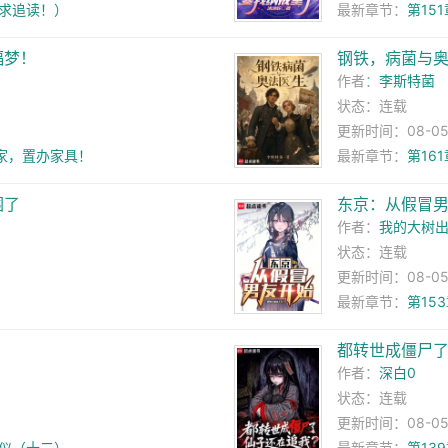
更求追读！）
最新章节：
第15
婿有斗帝之姿！
福梦！
钢铁，病菌与
作者：
李斯特菌
状态：连载
更新时间：08-05 2
家，置办家具！
最新章节：
第16
围了
东京：从假冒
作者：
我的大树
状态：连载
更新时间：08-05 1
最新章节：
第15
都转世成僵尸
作者：
深白0
状态：连载
更新时间：08-05 2
狄仪（十二）
最新章节：
第13