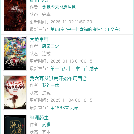
虚情假意
作者：
觉觉今天也想睡觉
状态：完本
更新时间：2025-11-02 11:50:39
最新章节：
第63章 “是一件幸福的事情”（正文完）
大龟甲师
作者：
唐家三少
状态：连载
更新时间：2026-01-13 01:00:15
最新章节：
第一百八十四章 百仙成子
我六耳从洪荒开始布局西游
作者：
我的一休
状态：连载
更新时间：2025-11-04 00:18:15
最新章节：
第1863章 完结
神洲药主
作者：
武猎
状态：完本