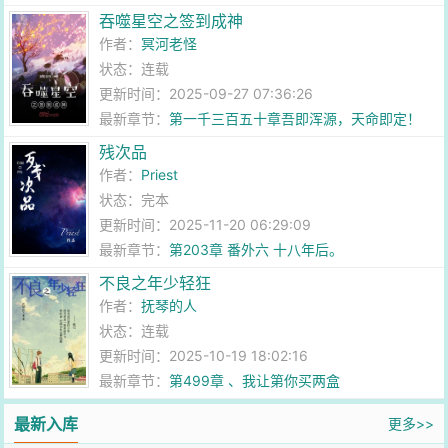
吞噬星空之签到成神
作者：
冥河老怪
状态：连载
更新时间：2025-09-27 07:36:26
最新章节：
第一千三百五十章吾即浑源，天命即定！
残次品
作者：
Priest
状态：完本
更新时间：2025-11-20 06:29:09
最新章节：
第203章 番外六 十八年后。
不良之年少轻狂
作者：
抚琴的人
状态：连载
更新时间：2025-10-19 18:02:16
最新章节：
第499章 、我让第你买两盒
最新入库
更多>>