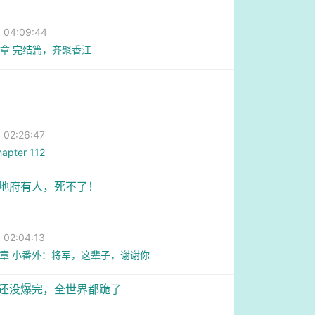
04:09:44
4章 完结篇，齐聚香江
2:26:47
hapter 112
，地府有人，死不了！
2:04:13
2章 小番外：将军，这辈子，谢谢你
甲还没爆完，全世界都跪了