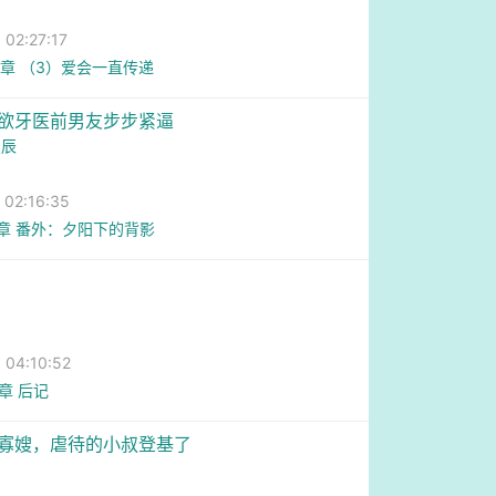
2:27:17
4章 （3）爱会一直传递
禁欲牙医前男友步步紧逼
星辰
2:16:35
1章 番外：夕阳下的背影
4:10:52
3章 后记
浮寡嫂，虐待的小叔登基了