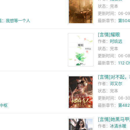
状态：完本
更新时间：06-09 
行篇：我想等一个人
最新章节：
第50
[言情]耀眼
作者：
时玖远
状态：完本
更新时间：06-08 0
最新章节：
112 C
赢
[言情]对不起
作者：
邓又尔
状态：完本
更新时间：06-30 0
I中枢
最新章节：
第48
[言情]她黑马
作者：
冰清水暖