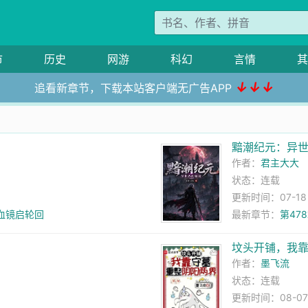
市
历史
网游
科幻
言情
其
↓↓↓
追看新章节，下载本站客户端无广告APP
黯潮纪元：异
作者：
君主大大
状态：连载
更新时间：07-18 0
血镜启轮回
最新章节：
第47
坟头开铺，我
作者：
墨飞流
状态：连载
更新时间：08-07 2