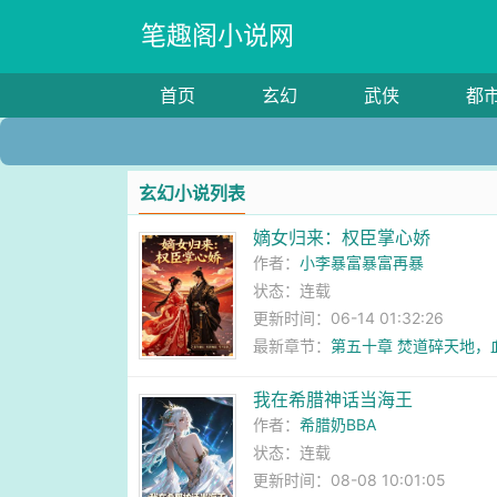
笔趣阁小说网
首页
玄幻
武侠
都
玄幻小说列表
嫡女归来：权臣掌心娇
作者：
小李暴富暴富再暴
状态：连载
更新时间：06-14 01:32:26
最新章节：
第五十章 焚道碎天地，
我在希腊神话当海王
作者：
希腊奶BBA
状态：连载
更新时间：08-08 10:01:05