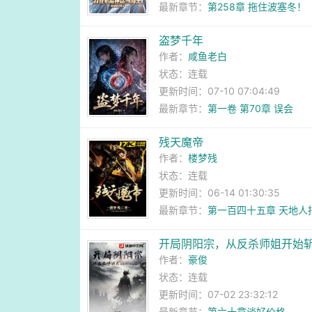
最新章节：
第258章 拖住波塞冬！
盗梦千年
作者：
咸鱼老白
状态：连载
更新时间：07-10 07:04:49
最新章节：
第一卷 第70章 误会
残天魔帝
作者：
楼梦残
状态：连载
更新时间：06-14 01:30:35
最新章节：
第一百四十五章 天地人
开局阴阳宗，从反杀师姐开始
作者：
豪俊
状态：连载
更新时间：07-02 23:32:12
最新章节：
第六十章谈好价格