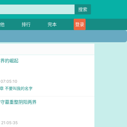
搜索
他
排行
完本
登录
世界的崛起
7:05:10
8章 不要叫我的名字
靠守墓重整阴阳两界
1:05:35