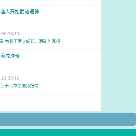
打渔人开始武道通神
口
5:26:19
2章 为我王家之崛起，添砖加瓦吧
逆袭成准帝
3:36:12
百三十六章给国师报信