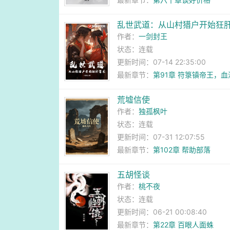
乱世武道：从山村猎户开始狂
作者：
一剑封王
状态：连载
更新时间：07-14 22:35:00
最新章节：
第91章 符箓镇帝王，
荒墟信使
作者：
独孤枫叶
状态：连载
更新时间：07-31 12:07:55
最新章节：
第102章 帮助部落
五胡怪谈
作者：
桃不夜
状态：连载
更新时间：06-21 00:08:40
最新章节：
第22章 百眼人面蛛