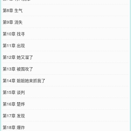
第8章 生气
第9章 消失
第10章 找寻
第11章 出现
第12章 她又溜了
第13章 被围攻了
第14章 姐姐她来抓我了
第15章 谈判
第16章 楚烨
第17章 发现
第18章 爆炸