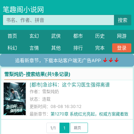
笔趣阁小说网
搜索
首页
玄幻
武侠
都市
历史
网游
科幻
言情
其他
排行
完本
登录
↓↓↓
追看新章节，下载本站客户端无广告APP
雪梨炖奶-搜索结果(共1条记录)
[都市]急诊科：这个实习医生强得离谱
作者：
雪梨炖奶
状态：连载
更新时间：08-08 16:30:12
最新章节：
第1270章 系统红光亮起，权威方案藏着致
命盲区
1/1
1