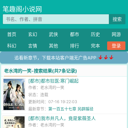
笔趣阁小说网
搜索
首页
玄幻
武侠
都市
历史
网游
科幻
言情
其他
排行
完本
登录
↓↓↓
追看新章节，下载本站客户端无广告APP
老水湾的一笑-搜索结果(共7条记录)
[都市]都市狂医:寒门崛起
作者：
老水湾的一笑
状态：连载
更新时间：07-16 19:22:03
最新章节：
第一百五十七章 另辟蹊径
[都市]我市井凡人，竟是紫薇圣人
作者：
老水湾的一笑