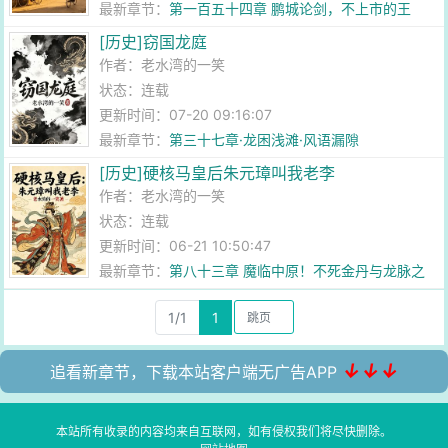
最新章节：
第一百五十四章 鹏城论剑，不上市的王
[历史]窃国龙庭
作者：
老水湾的一笑
状态：连载
更新时间：07-20 09:16:07
最新章节：
第三十七章·龙困浅滩·风语漏隙
[历史]硬核马皇后朱元璋叫我老李
作者：
老水湾的一笑
状态：连载
更新时间：06-21 10:50:47
最新章节：
第八十三章 魔临中原！不死金丹与龙脉之
争
1/1
1
↓↓↓
追看新章节，下载本站客户端无广告APP
本站所有收录的内容均来自互联网，如有侵权我们将尽快删除。