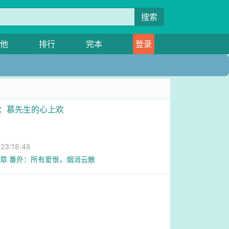
搜索
他
排行
完本
登录
毒：慕先生的心上欢
3:18:48
3章 番外：所有爱恨，烟消云散