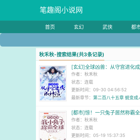
笔趣阁小说网
首页
玄幻
武侠
都
秋禾秋-搜索结果(共3条记录)
[玄幻]全球凶兽：从守宫进化
作者：
秋禾秋
状态：连载
更新时间：09-30 04:56:52
最新章节：
第二百八十五章 蜕变成
[都市]惊！一只兔子居然称霸
作者：
秋禾秋
状态：连载
更新时间：05-19 15:37:35