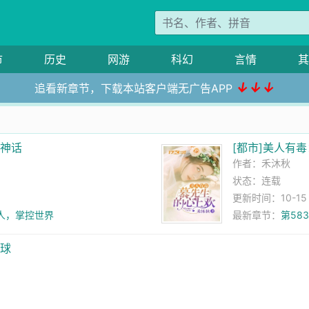
市
历史
网游
科幻
言情
其
↓↓↓
追看新章节，下载本站客户端无广告APP
成神话
[都市]美人有
作者：
禾沐秋
状态：连载
更新时间：10-15 2
人，掌控世界
最新章节：
第58
全球