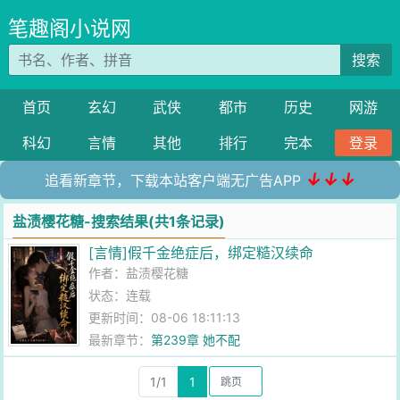
笔趣阁小说网
搜索
首页
玄幻
武侠
都市
历史
网游
科幻
言情
其他
排行
完本
登录
↓↓↓
追看新章节，下载本站客户端无广告APP
盐渍樱花糖-搜索结果(共1条记录)
[言情]假千金绝症后，绑定糙汉续命
作者：
盐渍樱花糖
状态：连载
更新时间：08-06 18:11:13
最新章节：
第239章 她不配
1/1
1