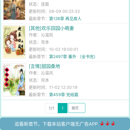
状态：连载
更新时间：08-09 00:22:33
最新章节：
第128章 再见故人
[其他]欢乐田园小萌妻
作者：
沁温风
状态：完本
更新时间：10-02 19:00:01
最新章节：
第2497章 番外 （全书完）
[言情]甜园桑地
作者：
沁温风
状态：完本
更新时间：11-02 12:30:19
最新章节：
第459章 完结篇
1/1
1
↓↓↓
追看新章节，下载本站客户端无广告APP