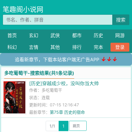
笔趣阁小说网
搜索
首页
玄幻
武侠
都市
历史
网游
科幻
言情
其他
排行
完本
登录
↓↓↓
追看新章节，下载本站客户端无广告APP
多吃葡萄干-搜索结果(共1条记录)
[历史]穿越成少校，没叫你当大帅
作者：
多吃葡萄干
状态：连载
更新时间：07-15 12:16:47
最新章节：
第75章 历史的宿命
1/1
1