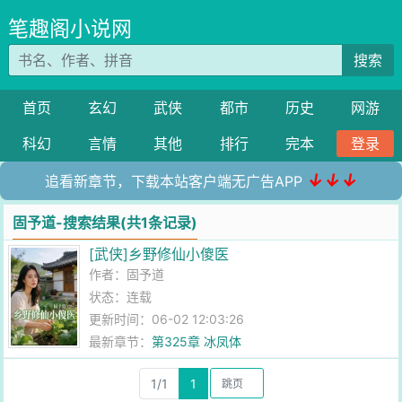
笔趣阁小说网
搜索
首页
玄幻
武侠
都市
历史
网游
科幻
言情
其他
排行
完本
登录
↓↓↓
追看新章节，下载本站客户端无广告APP
固予道-搜索结果(共1条记录)
[武侠]乡野修仙小傻医
作者：
固予道
状态：连载
更新时间：06-02 12:03:26
最新章节：
第325章 冰凤体
1/1
1