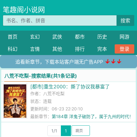
笔趣阁小说网
搜索
首页
玄幻
武侠
都市
历史
网游
科幻
言情
其他
排行
完本
登录
↓↓↓
追看新章节，下载本站客户端无广告APP
八荒不吃梨-搜索结果(共1条记录)
[都市]重生2000：撕了协议我暴富了
作者：
八荒不吃梨
状态：连载
更新时间：06-23 22:20:10
最新章节：
第184章 洋鬼子破防了，属于九州的时代！
1/1
1