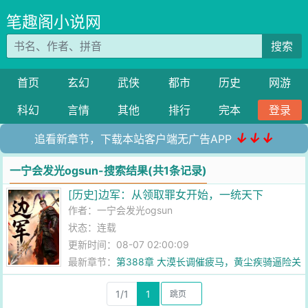
笔趣阁小说网
搜索
首页
玄幻
武侠
都市
历史
网游
科幻
言情
其他
排行
完本
登录
↓↓↓
追看新章节，下载本站客户端无广告APP
一宁会发光ogsun-搜索结果(共1条记录)
[历史]边军：从领取罪女开始，一统天下
作者：
一宁会发光ogsun
状态：连载
更新时间：08-07 02:00:09
最新章节：
第388章 大漠长调催疲马，黄尘疾骑逼险关
1/1
1