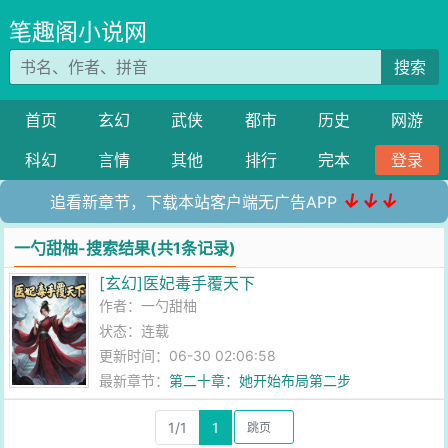
笔趣阁小说网
搜索
首页
玄幻
武侠
都市
历史
网游
科幻
言情
其他
排行
完本
登录
↓↓↓
追看新章节，下载本站客户端无广告APP
一勺甜柚-搜索结果(共1条记录)
[玄幻]医妃毒手覆天下
作者：
一勺甜柚
状态：连载
更新时间：06-30 02:06:58
最新章节：
第二十章：她开始布局第二步
1/1
1