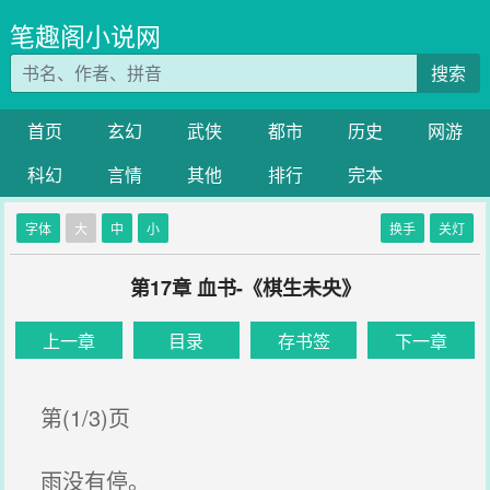
笔趣阁小说网
搜索
首页
玄幻
武侠
都市
历史
网游
科幻
言情
其他
排行
完本
字体
大
中
小
换手
关灯
第17章 血书-《棋生未央》
上一章
目录
存书签
下一章
第(1/3)页
雨没有停。