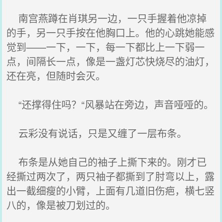
南宫燕蹲在肖琪另一边，一只手握着他凉掉
的手，另一只手按在他胸口上。他的心跳她能感
觉到——一下，一下，每一下都比上一下弱一
点，间隔长一点，像是一盏灯芯快烧尽的油灯，
还在亮，但随时会灭。
“还撑得住吗？“风暴站在旁边，声音哑哑的。
云彩没有说话，只是又缠了一层布条。
布条是从她自己的袖子上撕下来的。刚才已
经撕过两次了，两只袖子都撕到了肘弯以上，露
出一截细瘦的小臂，上面有几道旧伤疤，横七竖
八的，像是被刀划过的。