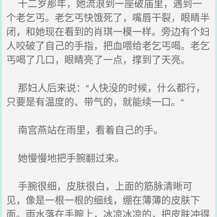
十二岁那年，她流浪到一座破庙里，遇到一
个老乞丐。老乞丐快饿死了，嘴唇干裂，眼睛半
闭，和她现在看到的肖琪一模一样。旁边有个妇
人咬破了自己的手指，把血喂给老乞丐喝。老乞
丐喝了几口，眼睛亮了一点，撑到了天亮。
那妇人后来说：“人快没的时候，什么都行，
只要是有温度的、带气的，就能续一口。“
南宫燕站在雨里，看着自己的手。
她慢慢地把手腕翻过来。
手腕很细，皮肤很白，上面的筋脉清晰可
见，像是一根一根的细线，绷在薄薄的皮肤下
面。雨水落在手腕上，冰凉冰凉的，把皮肤冲得