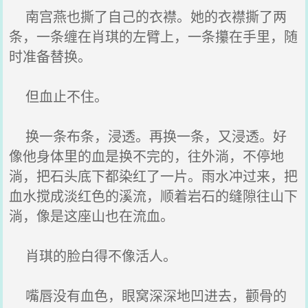
南宫燕也撕了自己的衣襟。她的衣襟撕了两
条，一条缠在肖琪的左臂上，一条攥在手里，随
时准备替换。
但血止不住。
换一条布条，浸透。再换一条，又浸透。好
像他身体里的血是换不完的，往外淌，不停地
淌，把石头底下都染红了一片。雨水冲过来，把
血水搅成淡红色的溪流，顺着岩石的缝隙往山下
淌，像是这座山也在流血。
肖琪的脸白得不像活人。
嘴唇没有血色，眼窝深深地凹进去，颧骨的