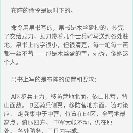
布阵的命令是辰时下的。
命令用帛书写的，帛书是木丝盈抄的，抄完
了交给龙刀，龙刀带着几个士兵骑马送到各处驻
地。帛书上的字很小，但很清楚，每一笔每一画
都一丝不苟——那是木丝盈的字，娟秀，像她这
个人。
帛书上写的是布阵的位置和要求：
A区步兵主力，移防营地北面，依山扎营，背
山面敌。 B区骑兵侧翼，移防营地东面，随时策
应。 炮兵集中于中营，位置在E4区，全营地最
高点，俯瞰四方。 中军大帐不动，仍在原
处。 各处防务，三日内完成。