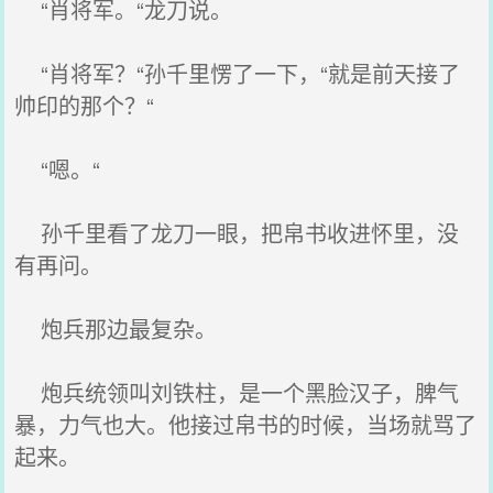
“肖将军。“龙刀说。
“肖将军？“孙千里愣了一下，“就是前天接了
帅印的那个？“
“嗯。“
孙千里看了龙刀一眼，把帛书收进怀里，没
有再问。
炮兵那边最复杂。
炮兵统领叫刘铁柱，是一个黑脸汉子，脾气
暴，力气也大。他接过帛书的时候，当场就骂了
起来。