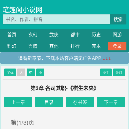
笔趣阁小说网
搜索
首页
玄幻
武侠
都市
历史
网游
科幻
言情
其他
排行
完本
登录
追看新章节，下载本站客户端无广告APP
↓↓↓
字体
大
中
小
换手
关灯
第3章 各司其职-《棋生未央》
上一章
目录
存书签
下一章
第(1/3)页