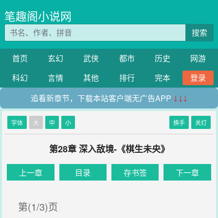
笔趣阁小说网
搜索
首页
玄幻
武侠
都市
历史
网游
科幻
言情
其他
排行
完本
登录
追看新章节，下载本站客户端无广告APP
↓↓↓
字体
大
中
小
换手
关灯
第28章 深入敌境-《棋生未央》
上一章
目录
存书签
下一章
第(1/3)页