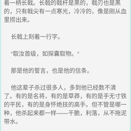
着一柄长戟。长戟的戟杆是黑的，戟刃也是黑
的，只有戟尖有一点寒光，冷冷的，像是刚从血
里捞出来。
长戟上刻着一行字。
“取汝首级，如探囊取物。“
那是他的誓言，也是他的信条。
他这辈子杀过很多人，多到他已经数不清
了。有的是名将，有的是草莽，有的是手无寸铁
的平民，有的是身怀绝技的高手。但不管是哪一
种，他杀起来都一样——干脆，利落，从不拖泥
带水。