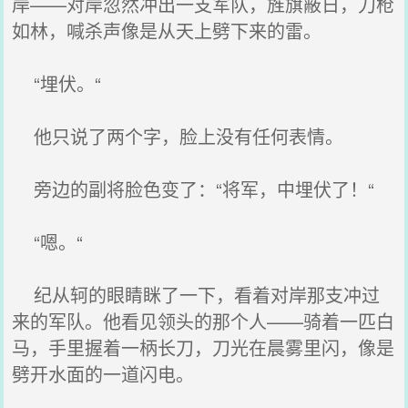
岸——对岸忽然冲出一支军队，旌旗蔽日，刀枪
如林，喊杀声像是从天上劈下来的雷。
“埋伏。“
他只说了两个字，脸上没有任何表情。
旁边的副将脸色变了：“将军，中埋伏了！“
“嗯。“
纪从轲的眼睛眯了一下，看着对岸那支冲过
来的军队。他看见领头的那个人——骑着一匹白
马，手里握着一柄长刀，刀光在晨雾里闪，像是
劈开水面的一道闪电。