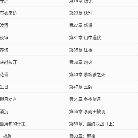
 守护
第19章 嫂子
 布衣来访
第23章 诀别
 渡河
第27章 新将
 夜审
第31章 山中遇伏
 养伤
第35章 往事
 决战拉开
第39章 炮火
 花香
第43章 慕容骥之死
 生日
第47章 玉牌
 柳月劝言
第51章 冬夜望月
 消沉
第55章 李雨田被调
 聂秉旬的计策
第59章：最终决战（上）
章：战后
第63章：醒来