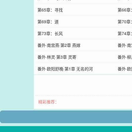
第65章：寻找
第66
第69章：道
第70
第73章：长风
第74章
番外·南宫燕·第2章 燕嫁
番外·南
番外·林灵·第3章 灵寄
番外·柳
番外·欧阳舒晚·第1章 无名的河
番外·欧
精彩推荐：