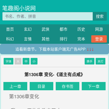
笔趣阁小说网
搜索
首页
玄幻
武侠
都市
历史
网游
科幻
言情
其他
排行
完本
登录
追看新章节，下载本站客户端无广告APP
↓↓↓
字体
大
中
小
换手
关灯
第1306章 变化-《道主有点咸》
上一章
目录
存书签
下一章
第1306章变化