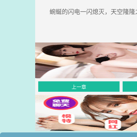
蜿蜒的闪电一闪熄灭，天空隆隆之
上一章