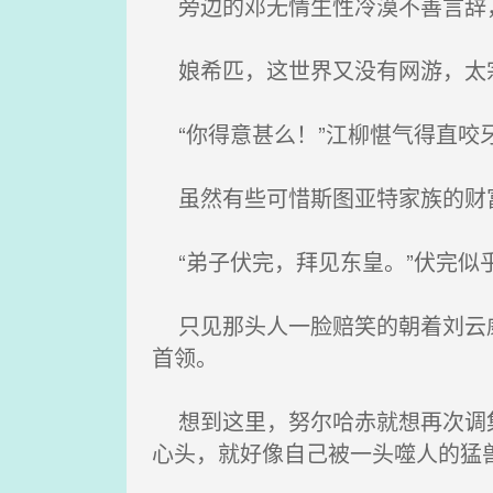
旁边的邓无情生性冷漠不善言辞，
娘希匹，这世界又没有网游，太宗
“你得意甚么！”江柳愖气得直咬
虽然有些可惜斯图亚特家族的财富
“弟子伏完，拜见东皇。”伏完似
只见那头人一脸赔笑的朝着刘云威
首领。
想到这里，努尔哈赤就想再次调集
心头，就好像自己被一头噬人的猛