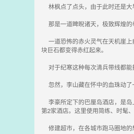
林枫点了点头，由于此时还是大早
那是一道睥睨诸天，极致辉煌的拳
一道恐怖的赤火灵气在天机崖上疯
块巨石都变得赤红起来。
对于纪寒这种每次清兵带线都能找
忽然，李山藏在怀中的血珠动了一
李豪所定下的巴厘岛酒店，是岛上排
第2家酒店。这里使用简练、时髦
修建超市，在各城市跑马圈地的想