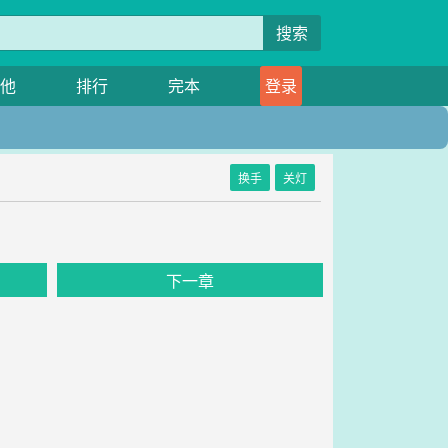
搜索
他
排行
完本
登录
换手
关灯
下一章