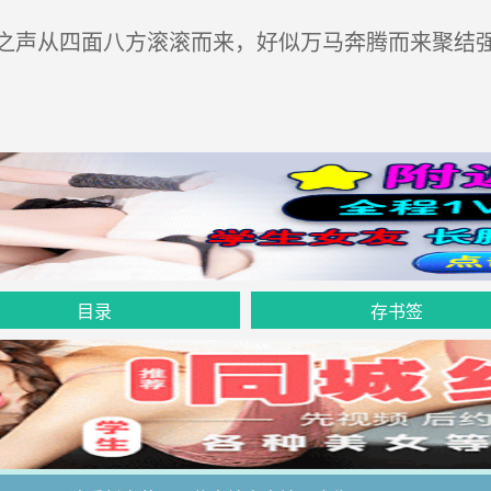
声从四面八方滚滚而来，好似万马奔腾而来聚结强
目录
存书签