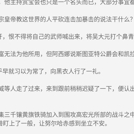
他主持赏宝会也只是一个名头而已，大部分事宜
皇帝教这世界的人平砍连击加暴击的说法干什么
牙，恨不得将自己的武师喊出来，将吴大元打个鼻青
无法为他所用，但阿西娜说斯图亚特公爵会和凯拉
乎早就习以为常了，向黑衣人行了一礼。
等人走了过来，来到跟前稍稍迟疑了一下，便认出
三千镶黄旗铁骑加入到围攻高宏光所部的战斗之中
兽盯上了一般，让努尔哈赤感到坐立不安。