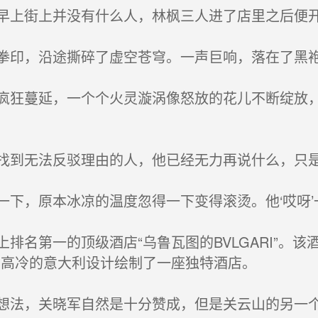
上街上并没有什么人，林枫三人进了店里之后便
印，沿途撕碎了虚空苍穹。一声巨响，落在了黑袍
狂蔓延，一个个火灵漩涡像怒放的花儿不断绽放，
到无法反驳理由的人，他已经无力再说什么，只是
下，原本冰凉的温度忽得一下变得滚烫。他‘哎呀’
名第一的顶级酒店“乌鲁瓦图的BVLGARI”。
、高冷的意大利设计绘制了一座独特酒店。
法，关晓军自然是十分赞成，但是关云山的另一个