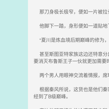
那刀身极长极窄，便如一片被拉长
他脚下一踏，身形便如一道贴地
“夏川是炼血境后期巅峰的修为，
甚至斯图亚特家族这边还特意分出
要消灭布鲁斯王子一伙就更加需要
两个男人用眼神交流着情报，席琳
根据秦风所说，这货也是他们秦家
经到了B级巅峰。