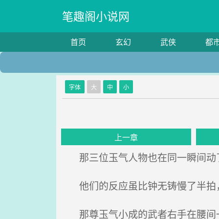
笔趣阁小说网
首页
玄幻
武侠
都
字体
大
中
小
上一章
那三位玉气人物也在同一瞬间动
他们的反应虽比钟无铸慢了半拍
那尊玉气小成的武者右手在腰间