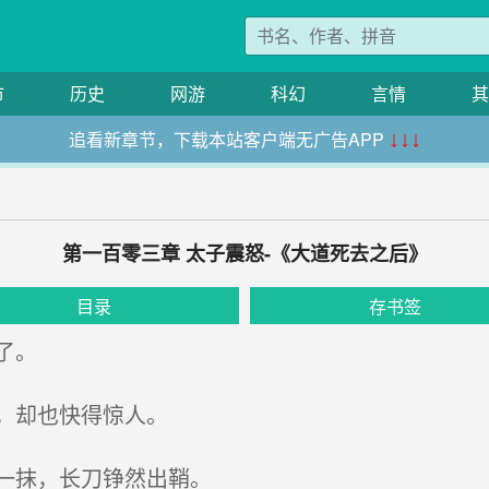
市
历史
网游
科幻
言情
其
追看新章节，下载本站客户端无广告APP
↓↓↓
第一百零三章 太子震怒-《大道死去之后》
目录
存书签
了。
，却也快得惊人。
一抹，长刀铮然出鞘。