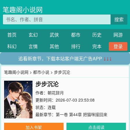
笔趣阁小说网
搜索
首页
玄幻
武侠
都市
历史
网游
科幻
言情
其他
排行
完本
登录
追看新章节，下载本站客户端无广告APP
↓↓↓
笔趣阁小说网
>
都市小说
> 步步沉沦
步步沉沦
作者：
朝花辞月
更新时间：2026-07-03 23:53:08
状态：连载
最新章节：
第一卷 第44章 把猫咪接回来
加入书架
点击阅读