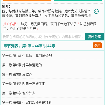
简介：
阮宁与付廷琛结婚三年，尝尽冷漠与敷衍。她以为丈夫性情本
就冷淡，直到偶然撞破真相：丈夫年幼的弟弟，竟是他与青梅
竹马所生的儿子。三年真心错付，阮宁心死提出离婚。付廷琛没想
其它作品：
渣男白月光回国后，豪门千金她不装了
/
陆总别卑微
到，离婚后，阮宁才真正活成了自己。她全力奔赴事业，锋芒尽显。
了，乔小姐只爱白月光
/
与此同时，那个高不可攀的靳氏集团掌权人闯入她的生活不顾世俗与
禁忌关系为她步步沉沦给予她独一无二的偏爱......
复制分享
您要是觉得《
步步沉沦
》还不错的话请不要忘记向您QQ群和微博微信
里的朋友推荐哦！
章节列表，第1章~ 44章/共44章
倒序
第一卷 第1章 付廷琛，我们离婚吧
第一卷 第2章 她早该清醒的
第一卷 第3章 没教养
第一卷 第4章 叫我一声嫂子吧
第一卷 第5章 像个外人
第一卷 第6章 付家的戏还真是精彩