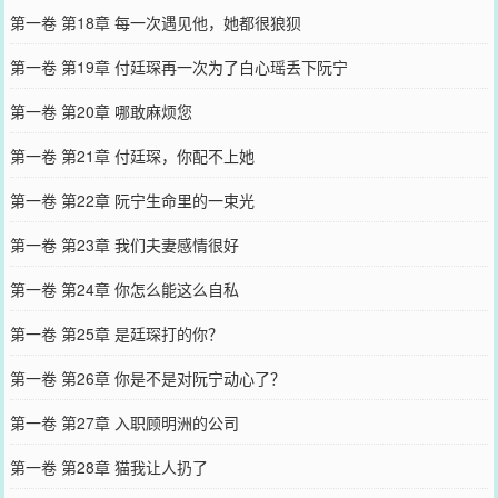
第一卷 第18章 每一次遇见他，她都很狼狈
第一卷 第19章 付廷琛再一次为了白心瑶丢下阮宁
第一卷 第20章 哪敢麻烦您
第一卷 第21章 付廷琛，你配不上她
第一卷 第22章 阮宁生命里的一束光
第一卷 第23章 我们夫妻感情很好
第一卷 第24章 你怎么能这么自私
第一卷 第25章 是廷琛打的你？
第一卷 第26章 你是不是对阮宁动心了？
第一卷 第27章 入职顾明洲的公司
第一卷 第28章 猫我让人扔了